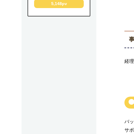
5,148pv
経理
バッ
サポ