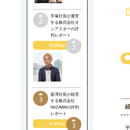
手塚社長が運営
する株式会社オ
シアスターの評
判レポート
6,657pv
新澤社長が経営
する株式会社
NIIZAWAの評判
レポート
6,407pv
平