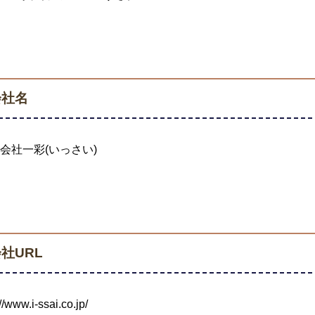
会社名
会社一彩(いっさい)
社URL
://www.i-ssai.co.jp/