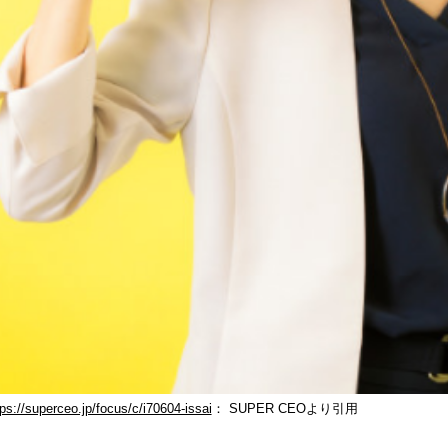
tps://superceo.jp/focus/c/i70604-issai
： SUPER CEOより引用