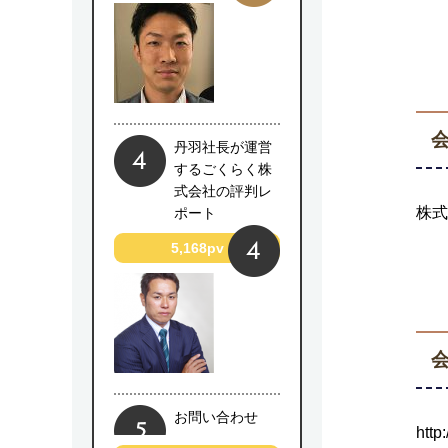
丹羽社長が運営
するごくらく株
式会社の評判レ
株式
ポート
5,168pv
会
お問い合わせ
http