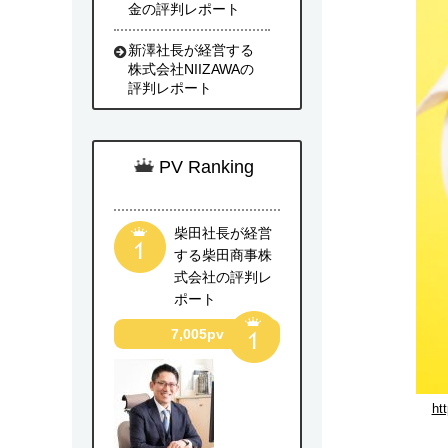
金の評判レポート
新澤社長が経営する
株式会社NIIZAWAの
評判レポート
PV Ranking
柴田社長が経営
する柴田商事株
式会社の評判レ
ポート
7,005pv
ht