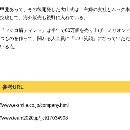
甲斐あって、その後開発した大山式は、主婦の友社とムック本を
突破して、海外販売も視野に入れている。
『フジコ眉ティント』は半年で60万個を売り上げ、ミリオン
つものを作って、関わる人全員に「いい笑顔」になっていた
いる点。
参考URL
://www.e-smile.co.jp/company.html
://www.team2020.jp/_ct/17034908