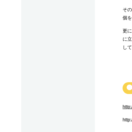
その
個を
更に
に立
して
http
http