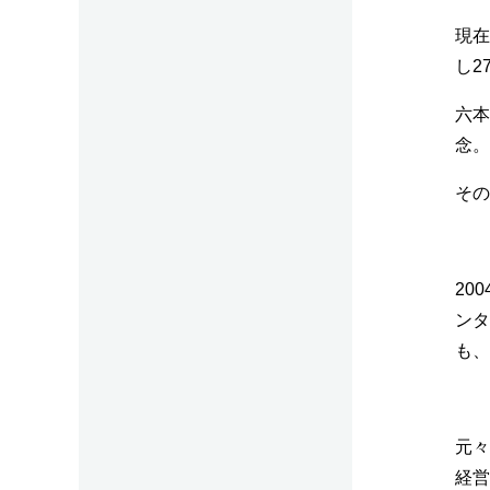
現在
し2
六本
念。
その
20
ンタ
も、
元々
経営