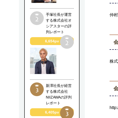
手塚社長が運営
仲村
する株式会社オ
シアスターの評
判レポート
6,654pv
株式
新澤社長が経営
会
する株式会社
NIIZAWAの評判
レポート
http
6,405pv