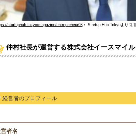
tps://startuphub.tokyo/magazine/entrepreneur03
： Startup Hub Tokyoより引
仲村社長が運営する株式会社イースマイル
経営者のプロフィール
経営者名