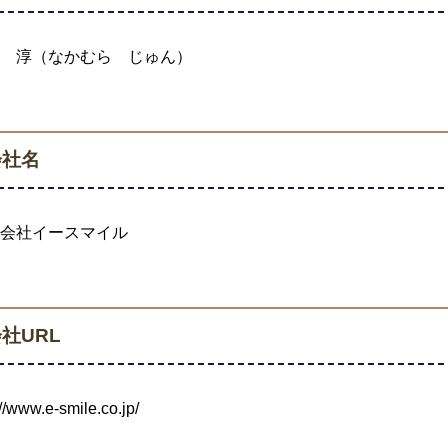
 淳（なかむら じゅん）
会社名
会社イースマイル
社URL
://www.e-smile.co.jp/