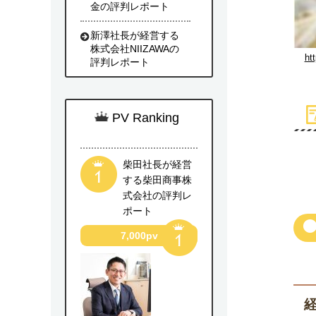
金の評判レポート
新澤社長が経営する
株式会社NIIZAWAの
ht
評判レポート
PV Ranking
柴田社長が経営
する柴田商事株
式会社の評判レ
ポート
7,000pv