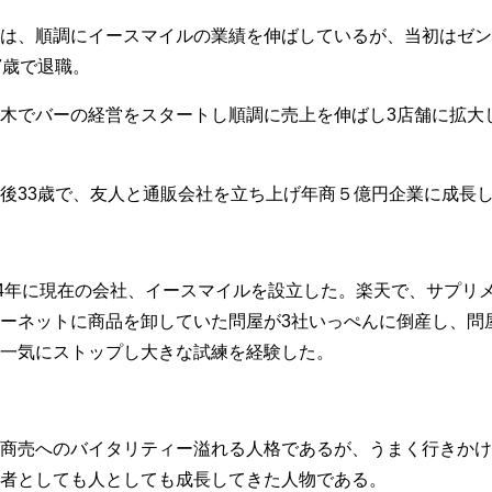
は、順調にイースマイルの業績を伸ばしているが、当初はゼ
7歳で退職。
木でバーの経営をスタートし順調に売上を伸ばし3店舗に拡大
後33歳で、友人と通販会社を立ち上げ年商５億円企業に成長
04年に現在の会社、イースマイルを設立した。楽天で、サプリ
ーネットに商品を卸していた問屋が3社いっぺんに倒産し、問
一気にストップし大きな試練を経験した。
商売へのバイタリティー溢れる人格であるが、うまく行きか
者としても人としても成長してきた人物である。