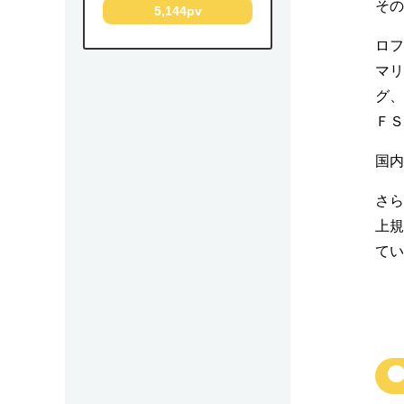
その
5,144pv
ロフ
マリ
グ、
ＦＳ
国内
さら
上規
てい